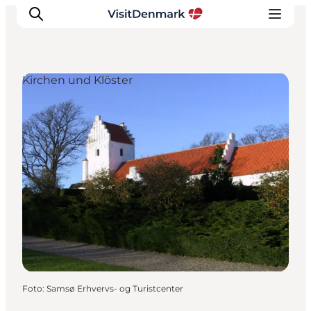
Kirchen und Klöster
Inspiration
Regionen
Erlebnisse
Unterkünfte
Reiseplanung
Foto
:
Samsø Erhvervs- og Turistcenter