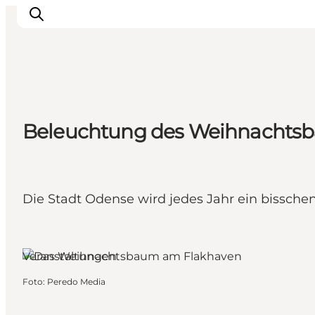
Inspiration
Beleuchtung des Weihnachts
Regionen
Erlebnisse
Unterkünfte
Reiseplanung
Die Stadt Odense wird jedes Jahr ein bissch
Veranstaltungen
Foto
:
Peredo Media