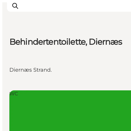
Behindertentoilette, Diernæs
Inspiration
Regionen
Erlebnisse
Diernæs Strand.
Unterkünfte
Reiseplanung
WC