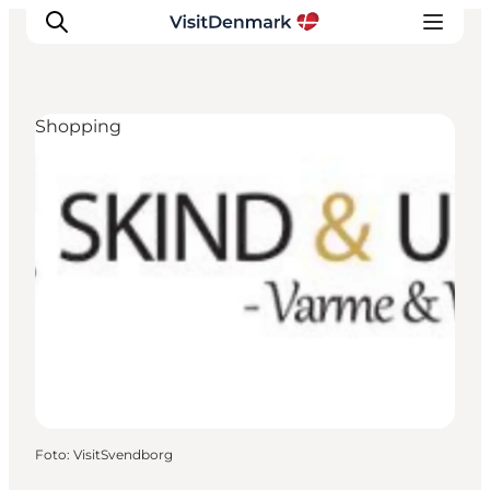
Shopping
Inspiration
Regionen
Erlebnisse
Unterkünfte
Reiseplanung
Foto
:
VisitSvendborg