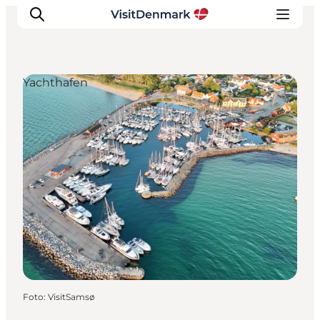
Yachthafen
Inspiration
Regionen
Erlebnisse
Unterkünfte
Reiseplanung
Foto
:
VisitSamsø