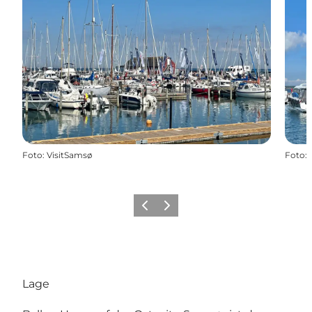
Foto
:
VisitSamsø
Foto
:
Zurück
Weiter
Lage