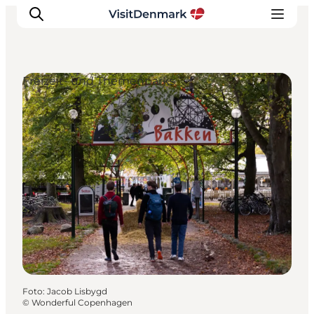
Freizeit- und Themenparks
Inspiration
Regionen
Erlebnisse
Unterkünfte
Reiseplanung
Foto
:
Jacob Lisbygd
©
Wonderful Copenhagen