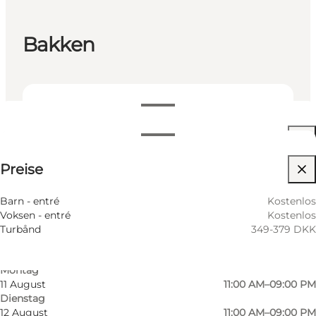
Bakken
Öffnungszeiten anzeigen
Öffnungszeiten
349-379 DKK
Preise
Website besuchen
7 August
11:00 AM–09:00 PM
Freitag
8 August
11:00 AM–09:00 PM
Barn - entré
Kostenlos
Samstag
Voksen - entré
Kostenlos
9 August
11:00 AM–09:00 PM
Turbånd
349-379 DKK
Sonntag
10 August
11:00 AM–09:00 PM
Montag
11 August
11:00 AM–09:00 PM
Dienstag
12 August
11:00 AM–09:00 PM