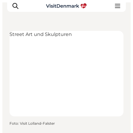
Street Art und Skulpturen
Inspiration
Regionen
Erlebnisse
Unterkünfte
Reiseplanung
Foto
:
Visit Lolland-Falster