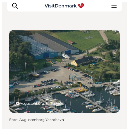
Yachthafen
Inspiration
Regionen
Erlebnisse
Unterkünfte
Reiseplanung
Augustenborg, Südjütland
Foto
:
Augustenborg Yachthavn