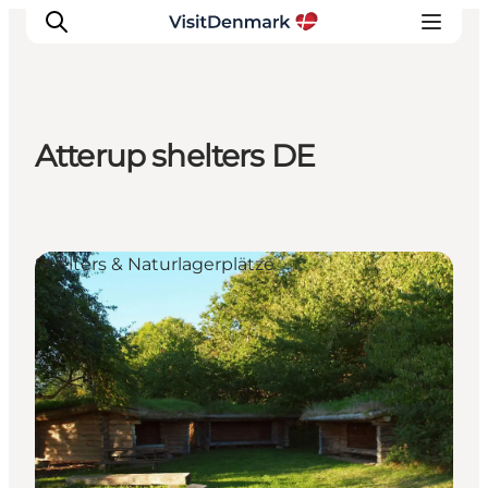
Atterup shelters DE
Inspiration
Regionen
Erlebnisse
Shelters & Naturlagerplätze
Unterkünfte
Reiseplanung