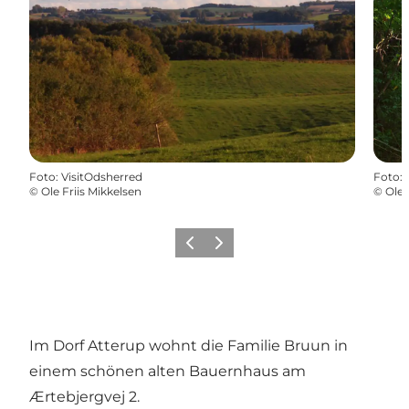
Foto
:
VisitOdsherred
Foto
:
©
Ole Friis Mikkelsen
©
Ole 
Zurück
Weiter
Im Dorf Atterup wohnt die Familie Bruun in
einem schönen alten Bauernhaus am
Ærtebjergvej 2.