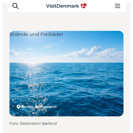
Strände und Freibäder
Inspiration
Regionen
Erlebnisse
Unterkünfte
Reiseplanung
Stenlille, Westseeland
Foto
:
Destination Sjælland