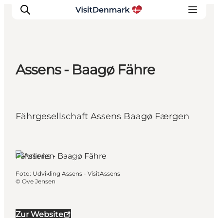
Assens - Baagø Fähre
Inspiration
Regionen
Erlebnisse
Fährgesellschaft Assens Baagø Færgen
Unterkünfte
Reiseplanung
Fährlinien
Foto
:
Udvikling Assens - VisitAssens
©
Ove Jensen
Zur Website