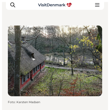
Touren auf eigene Faust
Inspiration
Regionen
Erlebnisse
Unterkünfte
Reiseplanung
Foto
:
Karsten Madsen