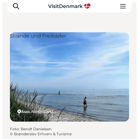
Strände und Freibäder
Inspiration
Regionen
Erlebnisse
Unterkünfte
Reiseplanung
Asaa, Nordjütland
Foto
:
Bendt Danielsen
©
Brønderslev Erhverv & Turisme