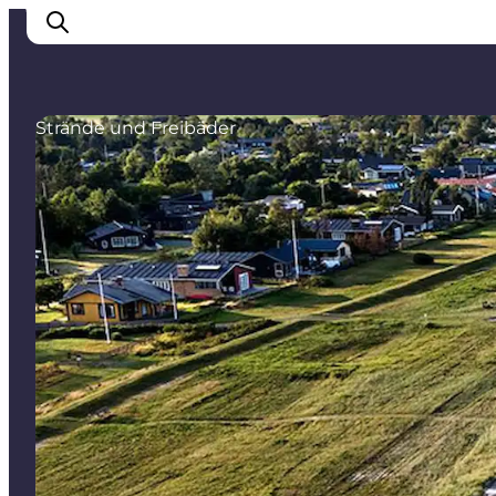
Strände und Freibäder
Inspiration
Regionen
Erlebnisse
Unterkünfte
Reiseplanung