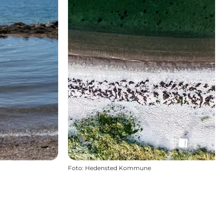
Foto
:
Hedensted Kommune