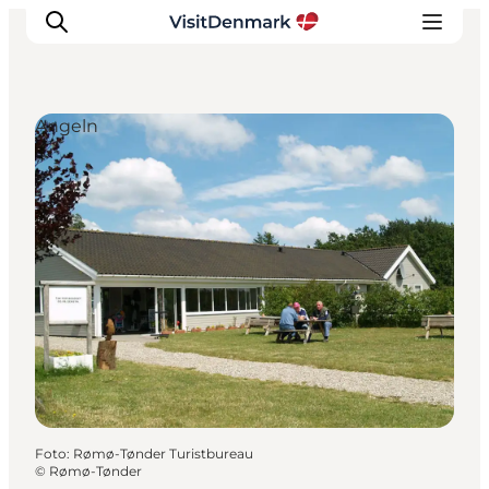
Angeln
Inspiration
Regionen
Erlebnisse
Unterkünfte
Reiseplanung
Foto
:
Rømø-Tønder Turistbureau
©
Rømø-Tønder