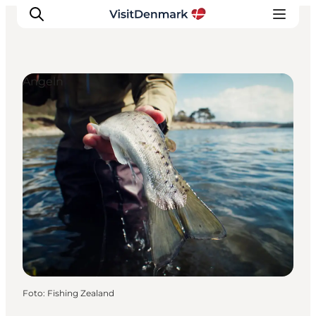
Angeln
Inspiration
Regionen
Erlebnisse
Unterkünfte
Reiseplanung
Foto
:
Fishing Zealand