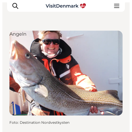
Angeln
Inspiration
Regionen
Erlebnisse
Unterkünfte
Reiseplanung
Foto
:
Destination Nordvestkysten