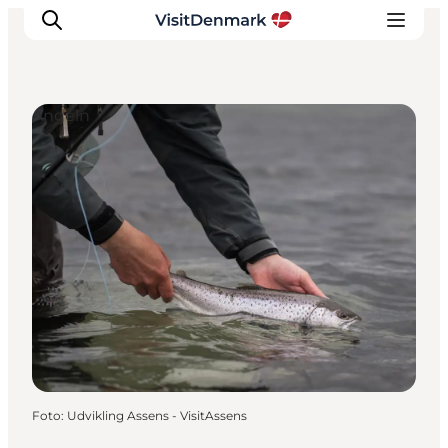
Angeln
Inspiration
Regionen
Erlebnisse
Unterkünfte
Reiseplanung
Foto
:
Udvikling Assens - VisitAssens