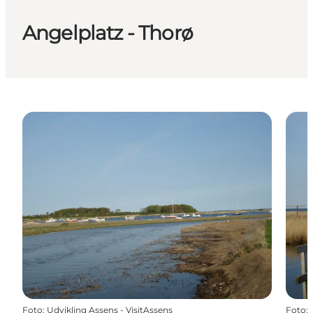
Angelplatz - Thorø
Foto
:
Udvikling Assens - VisitAssens
Foto
: