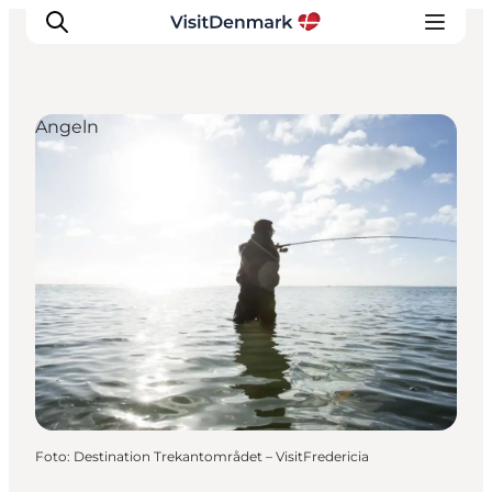
Angeln
Inspiration
Regionen
Erlebnisse
Unterkünfte
Reiseplanung
Foto
:
Destination Trekantområdet – VisitFredericia