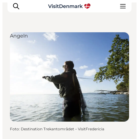
Angeln
Inspiration
Regionen
Erlebnisse
Unterkünfte
Reiseplanung
Foto
:
Destination Trekantområdet – VisitFredericia