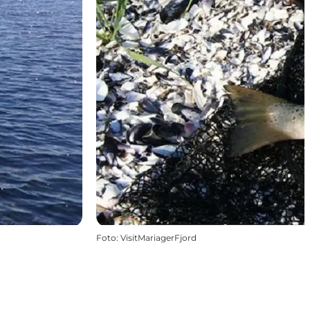
Foto
:
VisitMariagerFjord