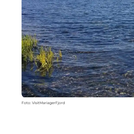
Foto
:
VisitMariagerFjord