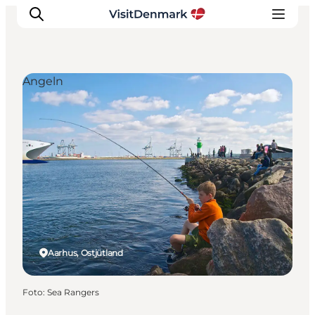
Angeln
Inspiration
Regionen
Erlebnisse
Unterkünfte
Reiseplanung
Aarhus, Ostjütland
Foto
:
Sea Rangers