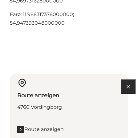
54,969731628000000
Farø: 11,988317378000000;
54,947393048000000
Route anzeigen
4760 Vordingborg
Route anzeigen