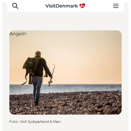
Angeln
Inspiration
Regionen
Erlebnisse
Unterkünfte
Reiseplanung
Foto
:
Visit Sydsjælland & Møn