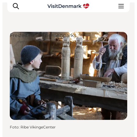
Freizeit- und Themenparks
Inspiration
Regionen
Erlebnisse
Unterkünfte
Reiseplanung
Foto
:
Ribe VikingeCenter