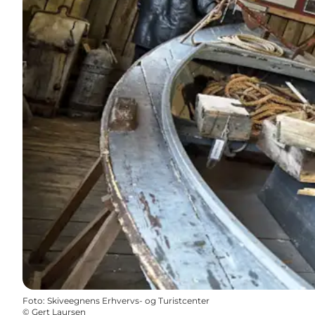
Foto
:
Skiveegnens Erhvervs- og Turistcenter
©
Gert Laursen