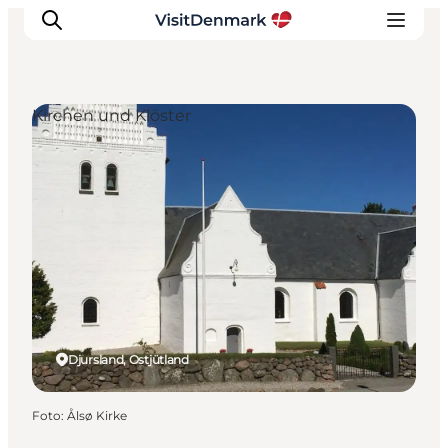
Kirchen und Klöster
Inspiration
Regionen
Erlebnisse
Unterkünfte
Reiseplanung
Djursland, Ostjütland
Foto
:
Ålsø Kirke