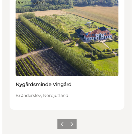
Restaurants
Nachhaltig
Nygårdsminde Vingård
Brønderslev, Nordjütland
Zurück
Weiter