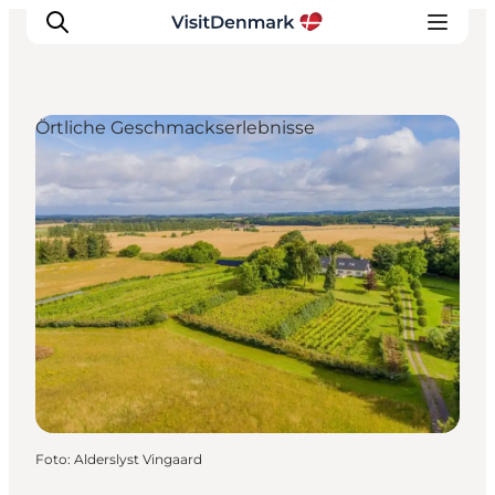
Örtliche Geschmackserlebnisse
Inspiration
Regionen
Erlebnisse
Unterkünfte
Reiseplanung
Foto
:
Alderslyst Vingaard