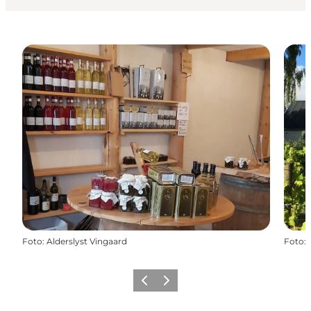
Foto
:
Alderslyst Vingaard
Foto
:
Zurück
Weiter