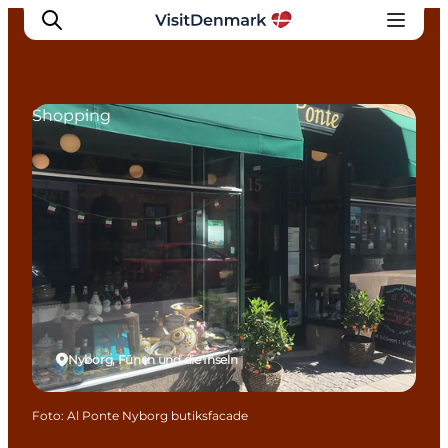
Shopping
Inspiration
Regionen
Erlebnisse
Unterkünfte
Reiseplanung
Nyborg, Fünen und die Inseln
Foto
:
Al Ponte Nyborg butiksfacade