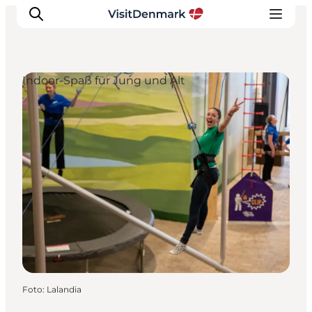
Indoor-Spaß für Jung und Alt
Inspiration
Regionen
Erlebnisse
Unterkünfte
Reiseplanung
Foto
:
Lalandia