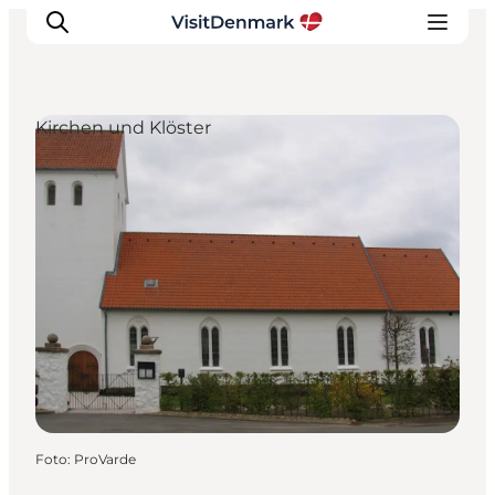
Kirchen und Klöster
Inspiration
Regionen
Erlebnisse
Unterkünfte
Reiseplanung
Foto
:
ProVarde