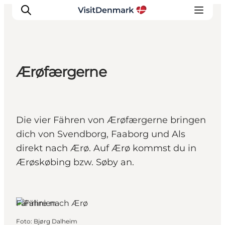
Ærøfærgerne
Inspiration
Regionen
Erlebnisse
Die vier Fähren von Ærøfærgerne bringen
Unterkünfte
dich von Svendborg, Faaborg und Als
Reiseplanung
direkt nach Ærø. Auf Ærø kommst du in
Ærøskøbing bzw. Søby an.
Ærø, Fünen und
die Inseln
Fährlinien
Foto
:
Bjørg Dalheim