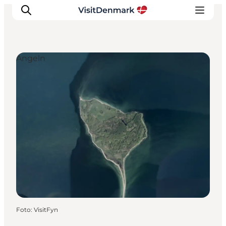
Angeln
Inspiration
Regionen
Erlebnisse
Unterkünfte
Reiseplanung
Foto
:
VisitFyn