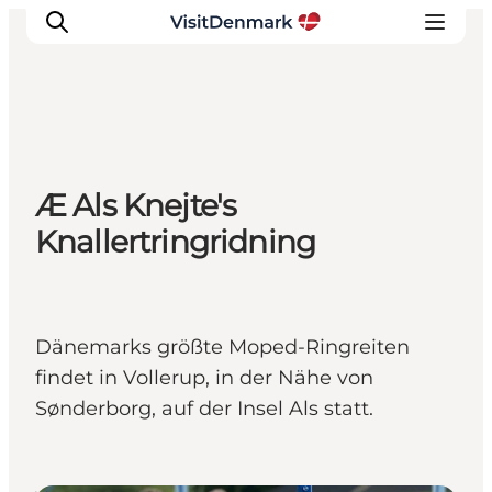
Inspiration
Æ Als Knejte's
Regionen
Knallertringridning
Erlebnisse
Unterkünfte
Reiseplanung
Dänemarks größte Moped-Ringreiten
findet in Vollerup, in der Nähe von
Sønderborg, auf der Insel Als statt.