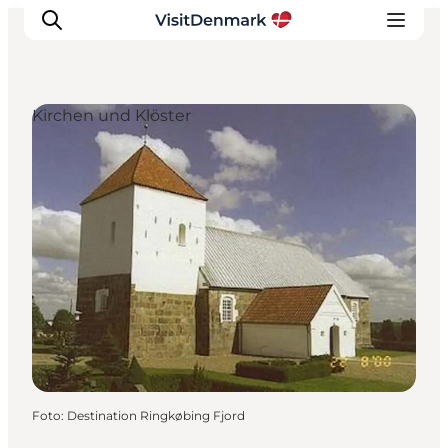
Kirchen und Klöster
Inspiration
Regionen
Erlebnisse
Unterkünfte
Reiseplanung
Foto
:
Destination Ringkøbing Fjord