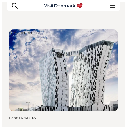
Restaurants
Inspiration
Regionen
Erlebnisse
Unterkünfte
Reiseplanung
Foto
:
HORESTA