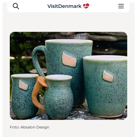
Künstler und Kunsthandwerker
Inspiration
Regionen
Erlebnisse
Unterkünfte
Reiseplanung
Foto
:
Absalon Design