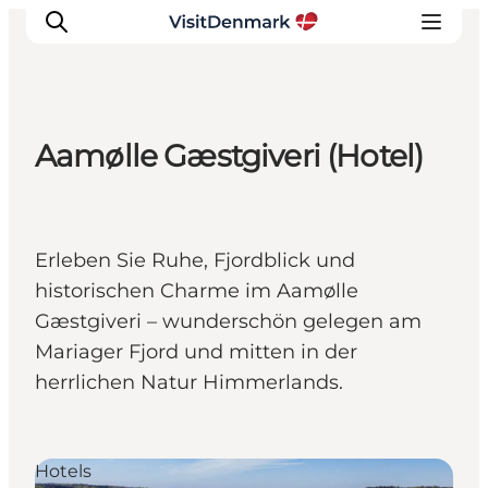
Aamølle Gæstgiveri (Hotel)
Inspiration
Regionen
Erlebnisse
Erleben Sie Ruhe, Fjordblick und
Unterkünfte
historischen Charme im Aamølle
Reiseplanung
Gæstgiveri – wunderschön gelegen am
Mariager Fjord und mitten in der
herrlichen Natur Himmerlands.
Hotels