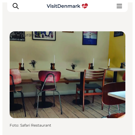
Restaurants
Inspiration
Regionen
Erlebnisse
Unterkünfte
Reiseplanung
Foto
:
Safari Restaurant