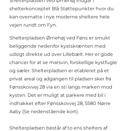
Shelterpladsen ved Ørnehøj indgår i
shelterkonceptet Blå Støttepunkter
hvor du
kan overnatte i nye moderne sheltere hele
vejen rundt om Fyn.
Shelterpladsen Ørnehøj ved Føns er smukt
beliggende nedenfor kystskrænten med
udsigt direkte ud over Lillebælt. Her er gode
chancer for at se marsvin, forskellige kystfugle
og sæler. Shelterpladsen er etableret på et
privat areal og adgangen til pladsen sker fra
Fønsskovvej 28 via en sti langs marken mod
kysten. Det er muligt at parkere med bil i
indhakket efter Fønsskovvej 28, 5580 Nørre
Aaby (Se nedenstående kort).
Shelterpladsen består af to ens shelters af