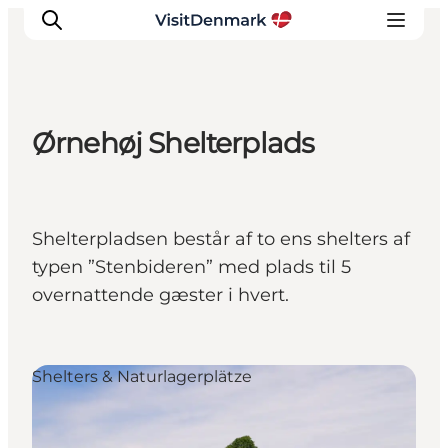
Ørnehøj Shelterplads
Inspiration
Regionen
Erlebnisse
Shelterpladsen består af to ens shelters af
Unterkünfte
typen ”Stenbideren” med plads til 5
Reiseplanung
overnattende gæster i hvert.
Shelters & Naturlagerplätze