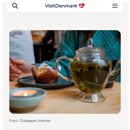
Cafés
Inspiration
Regionen
Erlebnisse
Unterkünfte
Reiseplanung
Foto
:
Giuseppe Liverino