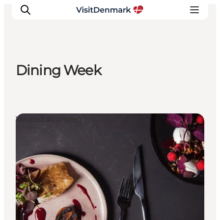
Dining Week
Inspiration
Regionen
Erlebnisse
Veranstaltungen
Unterkünfte
Reiseplanung