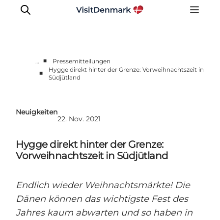
■
…
Pressemitteilungen
Hygge direkt hinter der Grenze: Vorweihnachtszeit in
■
Südjütland
Presseportal
Neueste Nachrichten
Fotos
Neuigkeiten
22. Nov. 2021
Work with us
Kontakt
Hygge direkt hinter der Grenze:
Vorweihnachtszeit in Südjütland
Endlich wieder Weihnachtsmärkte! Die
Dänen können das wichtigste Fest des
Jahres kaum abwarten und so haben in