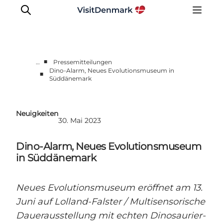
■
…
Pressemitteilungen
Dino-Alarm, Neues Evolutionsmuseum in
■
Süddänemark
Presseportal
Neueste Nachrichten
Fotos
Neuigkeiten
30. Mai 2023
Work with us
Kontakt
Dino-Alarm, Neues Evolutionsmuseum
in Süddänemark
Neues Evolutionsmuseum eröffnet am 13.
Juni auf Lolland-Falster / Multisensorische
Dauerausstellung mit echten Dinosaurier-