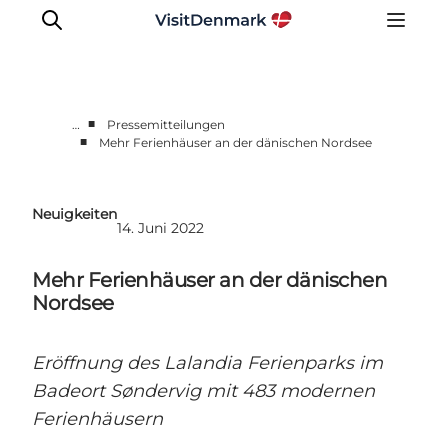
■
…
Pressemitteilungen
■
Mehr Ferienhäuser an der dänischen Nordsee
Presseportal
Neueste Nachrichten
Neuigkeiten
Fotos
14. Juni 2022
Work with us
Mehr Ferienhäuser an der dänischen
Kontakt
Nordsee
Eröffnung des Lalandia Ferienparks im
Badeort Søndervig mit 483 modernen
Ferienhäusern