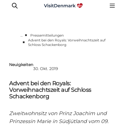
■
…
Pressemitteilungen
Advent bei den Royals: Vorweihnachtszeit auf
■
Schloss Schackenborg
Presseportal
Neueste Nachrichten
Fotos
Neuigkeiten
30. Okt. 2019
Work with us
Kontakt
Advent bei den Royals:
Vorweihnachtszeit auf Schloss
Schackenborg
Zweitwohnsitz von Prinz Joachim und
Prinzessin Marie in Südjütland vom 09.