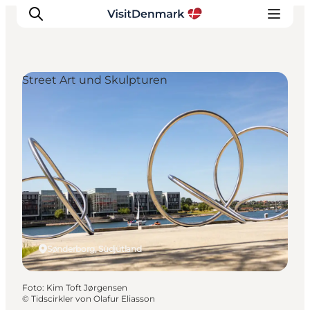
Street Art und Skulpturen
Inspiration
Regionen
Erlebnisse
Unterkünfte
Reiseplanung
Sønderborg, Südjütland
Foto
:
Kim Toft Jørgensen
©
Tidscirkler von Olafur Eliasson