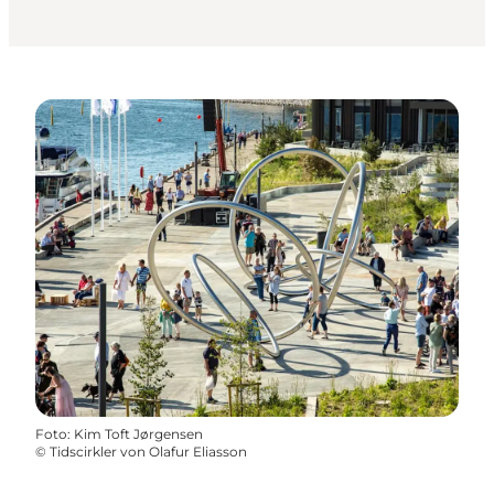
Foto
:
Kim Toft Jørgensen
©
Tidscirkler von Olafur Eliasson