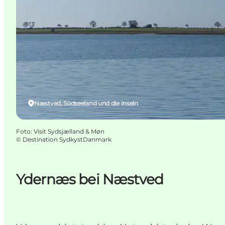
Næstved, Südseeland und die Inseln
Foto
:
Visit Sydsjælland & Møn
©
Destination SydkystDanmark
Ydernæs bei Næstved