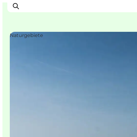
Naturgebiete
Inspiration
Regionen
Erlebnisse
Unterkünfte
Reiseplanung