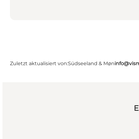
Zuletzt aktualisiert von:
Südseeland & Møn
info@vis
E