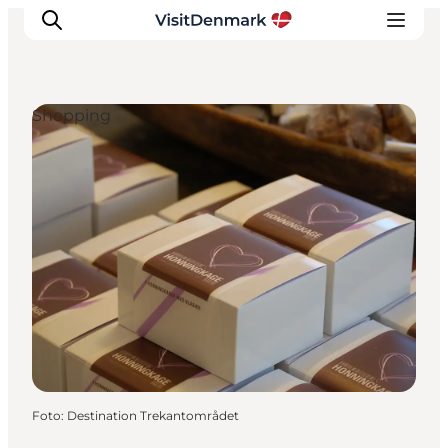
Shopping
Inspiration
Regionen
Erlebnisse
Unterkünfte
Reiseplanung
Foto
:
Destination Trekantområdet