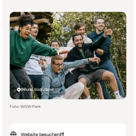
Teambuilding
Billund, Südjütland
Foto
:
WOW Park
Website besuchen