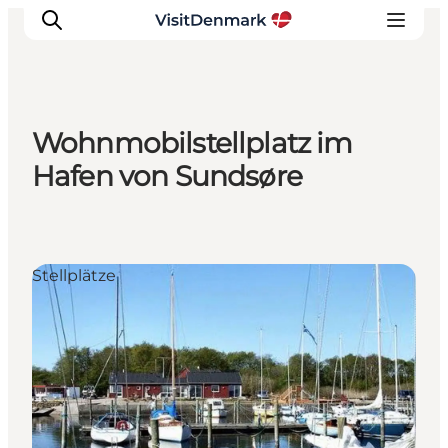
Wohnmobilstellplatz im
Inspiration
Hafen von Sundsøre
Regionen
Erlebnisse
Unterkünfte
Stellplätze
Reiseplanung